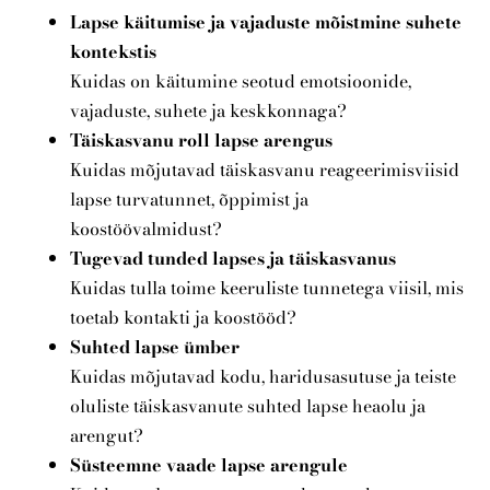
Lapse käitumise ja vajaduste mõistmine suhete
kontekstis
Kuidas on käitumine seotud emotsioonide,
vajaduste, suhete ja keskkonnaga?
Täiskasvanu roll lapse arengus
Kuidas mõjutavad täiskasvanu reageerimisviisid
lapse turvatunnet, õppimist ja
koostöövalmidust?
Tugevad tunded lapses ja täiskasvanus
Kuidas tulla toime keeruliste tunnetega viisil, mis
toetab kontakti ja koostööd?
Suhted lapse ümber
Kuidas mõjutavad kodu, haridusasutuse ja teiste
oluliste täiskasvanute suhted lapse heaolu ja
arengut?
Süsteemne vaade lapse arengule