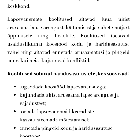
keskkond.
Lapsevanemate koolitused aitavad luua ühist
arusaama lapse arengust, käitumisest ja suhete mõjust
õppimisele ning heaolule. Koolitused toetavad
usalduslikumat koostööd kodu ja haridusasutuse
vahel ning aitavad ennetada arusaamatusi ja pingeid
enne, kui neist kujunevad konfliktid.
Koolitused sobivad haridusasutustele, kes soovivad:
tugevdada koostööd lapsevanematega;
kujundada ühist arusaama lapse arengust ja
vajadustest;
toetada lapsevanemaid keeruliste
kasvatusteemade mõtestamisel;
ennetada pingeid kodu ja haridusasutuse
koostöös;