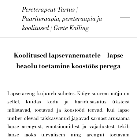
Pereterapeut Tartus |
lisati ostukorvi.
Vaata ostukorvi
Paariteraapia, pereteraapia ja
koolitused | Grete Kalling
Grete Kalling
Koolitused lapsevanematele – lapse
heaolu toetamine koostöös perega
Teraapia
Koolitus
Lapse areng kujuneb suhetes. Kõige suurem mõju on
sellel, kuidas kodu ja haridusasutus üksteist
mõistavad, toetavad ja koostööd teevad. Kui lapse
Kontakt
ümber olevad täiskasvanud jagavad sarnast arusaama
lapse arengust, emotsioonidest ja vajadustest, tekib
lapse jaoks turvalisem ning arengut toetavam