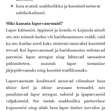
luua avatud, usalduslikku ja koostööd toetavat
suhtluskultuuri.
Miks kaasata lapsevanemaid?
Lapse käitumist, õppimist ja heaolu ei kujunda ainult
see, mis toimub kodus või haridusasutuses eraldi, vaid
ka see, kuidas need kaks süsteemi omavahel koostööd
teevad. Kui lapsevanemad ja haridusasutus mõistavad
paremini lapse arengut ning lähtuvad sarnastest
põhimõtetest, muutub lapse toetamine
järjepidevamaks ning koostöö teadlikumaks.
Lapsevanemate koolitused annavad võimaluse luua
ühine keel ja ühine arusaam teemadel, mis
puudutavad lapse arengut, suhteid ja igapäevaseid
väljakutseid. See toetab usaldusliku partnerluse
kujunemist ning aitab luua lapse ümber turvalise ja