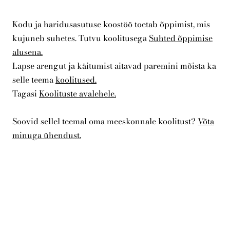
Kodu ja haridusasutuse koostöö toetab õppimist, mis
kujuneb suhetes. Tutvu koolitusega
Suhted õppimise
alusena.
Lapse arengut ja käitumist aitavad paremini mõista ka
selle teema
koolitused.
Tagasi
Koolituste avalehele.
Soovid sellel teemal oma meeskonnale koolitust?
Võta
minuga ühendust.