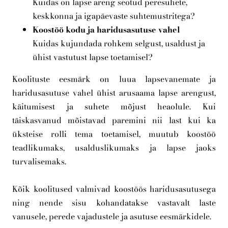
Kuidas on lapse areng seotud peresuhete,
keskkonna ja igapäevaste suhtemustritega?
Koostöö kodu ja haridusasutuse vahel
Kuidas kujundada rohkem selgust, usaldust ja
ühist vastutust lapse toetamisel?
Koolituste eesmärk on luua lapsevanemate ja
haridusasutuse vahel ühist arusaama lapse arengust,
käitumisest ja suhete mõjust heaolule. Kui
täiskasvanud mõistavad paremini nii last kui ka
üksteise rolli tema toetamisel, muutub koostöö
teadlikumaks, usalduslikumaks ja lapse jaoks
turvalisemaks.
Kõik koolitused valmivad koostöös haridusasutusega
ning nende sisu kohandatakse vastavalt laste
vanusele, perede vajadustele ja asutuse eesmärkidele.