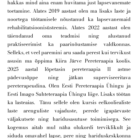
hakkas mind aina enam huvitama just lapsevanemate
toetamine. Alates 2019 aastast olen ma lisaks laste ja
noortega töötamisele nõustanud ka lapsevanemaid
rehabilitatsioonisüsteemis. Alates 2022 aastast olen
täiendanud oma teadmisi ning alustanud
praktiseerimist ka paarinõustamise valdkonnas.
Selleks, et veel paremini aru saada perest kui tervikust
asusin ma õppima Kiira Järve Pereteraapia koolis.
2025 aastal lõpetasin pereteraapia II astme
pädevusõppe ning jätkan superviseeritava
pereterapeudina. Olen Eesti Pereteraapia Ühingu ja
Eesti Imago Suhteteraapia Ühingu liige. Lisaks töötan
ka lasteaias. Tänu sellele olen kursis eelkooliealiste
laste arenguliste vajaduste, perede igapäevaste
väljakutsete ning haridusasutuse toimimisega. See
kogemus aitab mul näha olukordi terviklikult ja
siduda omavahel lapse, pere ning hariduskeskkonna