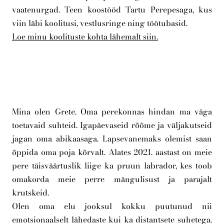
vaatenurgad. Teen koostööd Tartu Perepesaga, kus
viin läbi koolitusi, vestlusringe ning töötubasid.
Loe minu koolituste kohta lähemalt siin.
Mina olen Grete. Oma perekonnas hindan ma väga
toetavaid suhteid. Igapäevaseid rõõme ja väljakutseid
jagan oma abikaasaga. Lapsevanemaks olemist saan
õppida oma poja kõrvalt. Alates 2021. aastast on meie
pere täisväärtuslik liige ka pruun labrador, kes toob
omakorda meie perre mängulisust ja parajalt
krutskeid.
Olen oma elu jooksul kokku puutunud nii
emotsionaalselt lähedaste kui ka distantsete suhetega.