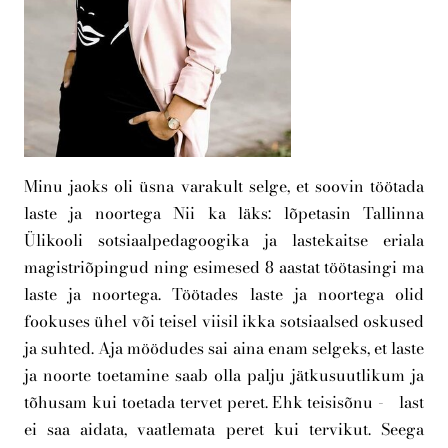
Minu jaoks oli üsna varakult selge, et soovin töötada
laste ja noortega Nii ka läks: lõpetasin Tallinna
Ülikooli sotsiaalpedagoogika ja lastekaitse eriala
magistriõpingud ning esimesed 8 aastat töötasingi ma
laste ja noortega. Töötades laste ja noortega olid
fookuses ühel või teisel viisil ikka sotsiaalsed oskused
ja suhted. Aja möödudes sai aina enam selgeks, et laste
ja noorte toetamine saab olla palju jätkusuutlikum ja
tõhusam kui toetada tervet peret. Ehk teisisõnu - last
ei saa aidata, vaatlemata peret kui tervikut. Seega