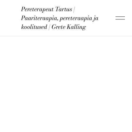
Pereterapeut Tartus |
lisati ostukorvi.
Vaata ostukorvi
Paariteraapia, pereteraapia ja
koolitused | Grete Kalling
Grete Kalling
Teraapia
Koolitus
Kontakt