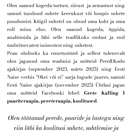
Olen saanud kogeda toetust, siirust ja armastust ning
samuti tundnud suhete keerukust või hoopis suhete
puudumist. Kõigil suhetel on olnud oma koht ja oma
roll minu elus. Olen saanud kogeda, õppida,
analüüsida ja läbi selle teadlikuks endast ja end
ümbritsevatest inimestest ning suhetest.
Pean oluliseks ka ennetustööd ja sellest tulenevalt
olen jaganud oma teadmisi ja mõtteid Pere&Kodu
ajakirjas (september 2023, märts 2025) ning Eesti
Naise veebis "Okei või ei" sarja lugude juures, samuti
Eesti Naine ajakirjas (november 2025) Ühtlasi jagan
oma mõtteid Facebooki lehel:
Grete Kalling I
paariteraapia, pereteraapia, koolitused
.
Olen töötanud perede, paaride ja lastega ning
viin läbi ka koolitusi suhete, suhtlemise ja